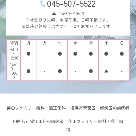
045-507-5522
▲…14:30〜19:00
※休診日は火曜、木曜午後、日曜午後です。
※臨時の休診日は当サイトにてお知らせします。
時間
月
火
水
木
金
土
日
9:00
~
●
-
●
●
●
●
●
12:30
14:0
0 ~
●
-
●
-
●
▲
-
19:0
0
荏田ファミリー歯科・矯正歯科｜横浜市青葉区・都筑区の歯医者
田園都市線江田駅の歯医者 荏田ファミリー歯科・矯正歯
科