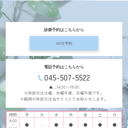
診療予約はこちらから
WEB予約
電話予約はこちらから
045-507-5522
▲…14:30〜19:00
※休診日は火曜、木曜午後、日曜午後です。
※臨時の休診日は当サイトにてお知らせします。
時間
月
火
水
木
金
土
日
9:00
~
●
-
●
●
●
●
●