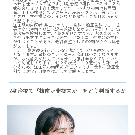
わせを仕上げる工程です。1期治療で確保したスペースや
噛み合わせの土台を活かしつつ、1本ずつの歯の位置関
係、上下の噛み合わせの高さ、左右バランス、笑ったと
きの見え方や横顔のラインなどを機能と見た目の両面か
ら整えます。
江田駅の歯医者 荏田ファミリー歯科・矯正歯科では、成
長の変化や歯の萌出状況を確認しながら、必要に応じて2
期治療を検討します。1期を受けた方でも、永久歯の大き
さや萌出方向によっては叢生（デコボコ）や咬合のずれ
が生じることがあり、最終調整としての2期が役立つ場合
があります。
一方、1期治療を行っていない場合は、2期治療がスタート
となります。骨格のコントロール余地は小さくなります
が、永久歯列が見えている分、治療計画を立てやすいと
いう利点もあります。個々の状況により適切な方針は異
なるため、江田駅の歯医者 荏田ファミリー歯科・矯正歯
科では現状と目標を整理してご説明します。
2期治療で「抜歯か非抜歯か」をどう判断するか