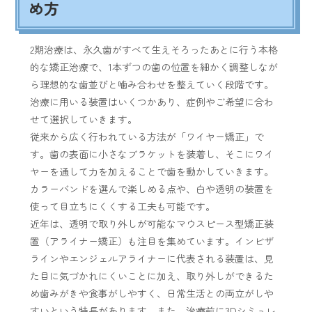
め方
2期治療は、永久歯がすべて生えそろったあとに行う本格
的な矯正治療で、1本ずつの歯の位置を細かく調整しなが
ら理想的な歯並びと噛み合わせを整えていく段階です。
治療に用いる装置はいくつかあり、症例やご希望に合わ
せて選択していきます。
従来から広く行われている方法が「ワイヤー矯正」で
す。歯の表面に小さなブラケットを装着し、そこにワイ
ヤーを通して力を加えることで歯を動かしていきます。
カラーバンドを選んで楽しめる点や、白や透明の装置を
使って目立ちにくくする工夫も可能です。
近年は、透明で取り外しが可能なマウスピース型矯正装
置（アライナー矯正）も注目を集めています。インビザ
ラインやエンジェルアライナーに代表される装置は、見
た目に気づかれにくいことに加え、取り外しができるた
め歯みがきや食事がしやすく、日常生活との両立がしや
すいという特長があります。また、治療前に3Dシミュレ