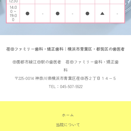
12:30
14:0
0 ~
●
-
●
-
●
▲
-
19:0
0
荏田ファミリー歯科・矯正歯科｜横浜市青葉区・都筑区の歯医者
田園都市線江田駅の歯医者 荏田ファミリー歯科・矯正歯
科
〒225-0014 神奈川県横浜市青葉区荏田西２丁目１４−５
TEL：045-507-5522
ホーム
当院について