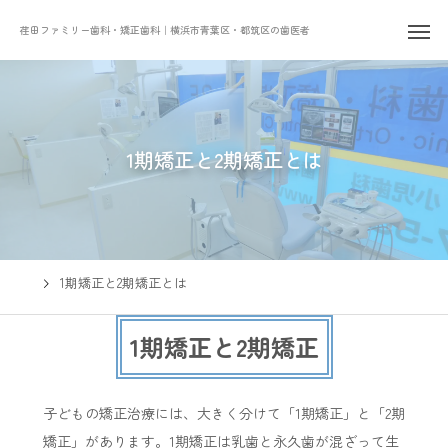
荏田ファミリー歯科・矯正歯科｜横浜市青葉区・都筑区の歯医者
1期矯正と2期矯正とは
1期矯正と2期矯正とは
1期矯正と2期矯正
子どもの矯正治療には、大きく分けて「1期矯正」と「2期
矯正」があります。1期矯正は乳歯と永久歯が混ざって生