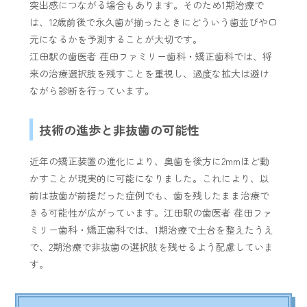
突出感につながる場合もあります。そのため1期治療で
は、12歳前後で永久歯が揃ったときにどういう歯並びや口
元になるかを予測することが大切です。
江田駅の歯医者 荏田ファミリー歯科・矯正歯科では、将
来の治療選択肢を残すことを重視し、過度な拡大は避け
ながら診断を行っています。
技術の進歩と非抜歯の可能性
近年の矯正装置の進化により、奥歯を後方に2mmほど動
かすことが現実的に可能になりました。これにより、以
前は抜歯が前提だった症例でも、歯を残したまま治療で
きる可能性が広がっています。江田駅の歯医者 荏田ファ
ミリー歯科・矯正歯科では、1期治療で土台を整えたうえ
で、2期治療で非抜歯の選択肢を残せるよう配慮していま
す。