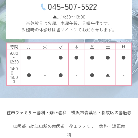
045-507-5522
▲…14:30〜19:00
※休診日は火曜、木曜午後、日曜午後です。
※臨時の休診日は当サイトにてお知らせします。
時間
月
火
水
木
金
土
日
9:00
~
●
-
●
●
●
●
●
12:30
14:0
0 ~
●
-
●
-
●
▲
-
19:0
0
荏田ファミリー歯科・矯正歯科｜横浜市青葉区・都筑区の歯医者
田園都市線江田駅の歯医者 荏田ファミリー歯科・矯正歯
科