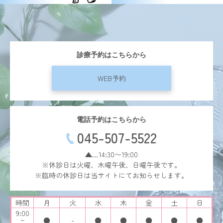
診療予約はこちらから
WEB予約
電話予約はこちらから
045-507-5522
▲…14:30〜19:00
※休診日は火曜、木曜午後、日曜午後です。
※臨時の休診日は当サイトにてお知らせします。
時間
月
火
水
木
金
土
日
9:00
~
●
-
●
●
●
●
●