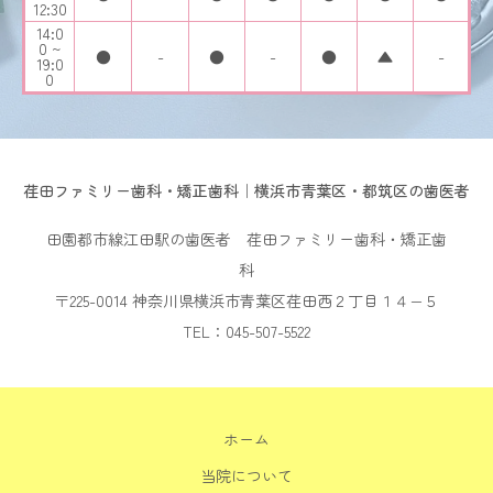
12:30
14:0
0 ~
●
-
●
-
●
▲
-
19:0
0
荏田ファミリー歯科・矯正歯科｜横浜市青葉区・都筑区の歯医者
田園都市線江田駅の歯医者 荏田ファミリー歯科・矯正歯
科
〒225-0014 神奈川県横浜市青葉区荏田西２丁目１４−５
TEL：045-507-5522
ホーム
当院について