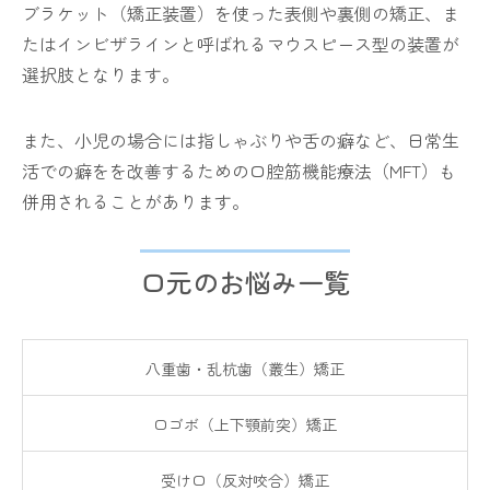
ブラケット（矯正装置）を使った表側や裏側の矯正、ま
たはインビザラインと呼ばれるマウスピース型の装置が
選択肢となります。
また、小児の場合には指しゃぶりや舌の癖など、日常生
活での癖をを改善するための口腔筋機能療法（MFT）も
併用されることがあります。
口元のお悩み一覧
八重歯・乱杭歯（叢生）矯正
口ゴボ（上下顎前突）矯正
受け口（反対咬合）矯正