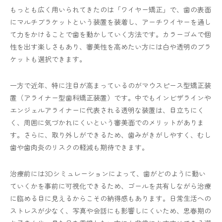
もっとも広く用いられてきたのは「ワイヤー矯正」で、歯の表面
にマルチブラケットという装置を装着し、アーチワイヤーを通し
て力をかけることで歯を動かしていく方法です。カラーゴムで個
性を出す楽しさもあり、審美性を高めたい方には白や透明のブラ
ケットも選択できます。
一方で近年、特に注目が高まっているのがマウスピース型矯正装
置（アライナー型歯科矯正装置）です。中でもインビザラインや
エンジェルアライナーに代表される透明な装置は、目立ちにく
く、周囲に気づかれにくいという審美面でのメリットがありま
す。さらに、取り外しができるため、歯みがきがしやすく、むし
歯や歯肉炎のリスクの軽減も期待できます。
治療前には3Dシミュレーションによって、歯がどのように動い
ていくかを事前に可視化できるため、ゴールを共有しながら治療
に臨める目に見えるからこその納得感もあります。日常生活への
ストレスが少なく、写真や会話にも影響しにくいため、思春期の