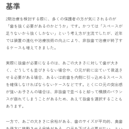
基準
2期治療を検討する際に、多くの保護者の方が気にされるのが
「歯を抜く必要があるのかどうか」です。かつては「スペースが
足りないから抜くしかない」という考え方が主流でしたが、近年
では装置の進化や治療技術の向上により、非抜歯で治療が終了す
るケースも増えてきました。
実際に抜歯が必要になるのは、あごの大きさに対して歯が大き
く、どうしても並びきらない場合や、口元が前に出ていて後退さ
せる必要がある場合、あるいは前歯を内側に引っ込めるスペース
を確保しなければならないケースなどです。とくに口元の突出感
が強いお子さんの場合は、非抜歯で並べると却って横顔のバラン
スが崩れてしまうことがあるため、あえて抜歯を選択することも
あります。
一方で、あごの大きさに余裕がある、歯のサイズが平均的、奥歯
を後方に移動させる余地がある、口元を下げる必要がない、とい