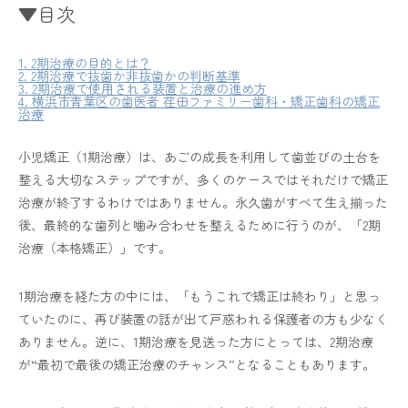
▼目次
1. 2期治療の目的とは？
2. 2期治療で抜歯か非抜歯かの判断基準
3. 2期治療で使用される装置と治療の進め方
4. 横浜市青葉区の歯医者 荏田ファミリー歯科・矯正歯科の矯正
治療
小児矯正（1期治療）は、あごの成長を利用して歯並びの土台を
整える大切なステップですが、多くのケースではそれだけで矯正
治療が終了するわけではありません。永久歯がすべて生え揃った
後、最終的な歯列と噛み合わせを整えるために行うのが、「2期
治療（本格矯正）」です。
1期治療を経た方の中には、「もうこれで矯正は終わり」と思っ
ていたのに、再び装置の話が出て戸惑われる保護者の方も少なく
ありません。逆に、1期治療を見送った方にとっては、2期治療
が“最初で最後の矯正治療のチャンス”となることもあります。