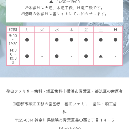
▲…14:30〜19:00
※休診日は火曜、木曜午後、日曜午後です。
※臨時の休診日は当サイトにてお知らせします。
時間
月
火
水
木
金
土
日
9:00
~
●
-
●
●
●
●
●
12:30
14:0
0 ~
●
-
●
-
●
▲
-
19:0
0
荏田ファミリー歯科・矯正歯科｜横浜市青葉区・都筑区の歯医者
田園都市線江田駅の歯医者 荏田ファミリー歯科・矯正歯
科
〒225-0014 神奈川県横浜市青葉区荏田西２丁目１４−５
TEL：045-507-5522