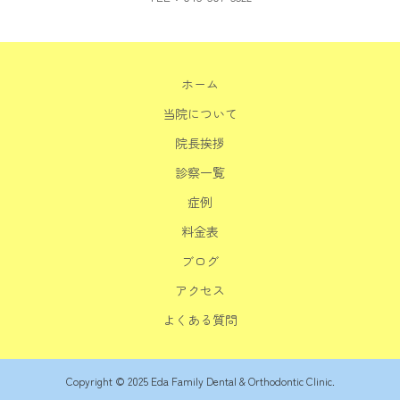
ホーム
当院について
院長挨拶
診察一覧
症例
料金表
ブログ
アクセス
よくある質問
Copyright © 2025 Eda Family Dental & Orthodontic Clinic.
電話予約
WEB予約