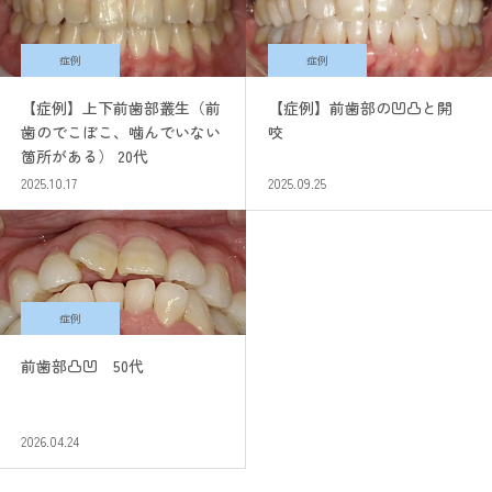
症例
症例
【症例】上下前歯部叢生（前
【症例】前歯部の凹凸と開
歯のでこぼこ、噛んでいない
咬
箇所がある） 20代
2025.10.17
2025.09.25
症例
前歯部凸凹 50代
2026.04.24