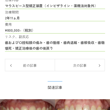
マウスピース型矯正装置（インビザライン・薬機法対象外）
治療期間
2年11ヵ月
費用
¥800,000-（税別）
リスク、副反応
歯および口腔粘膜の痛み・歯の動揺・歯肉退縮・歯根吸収・歯髄
壊死・矯正治療後の歯の後戻り
前の記事
次の記事
関連記事