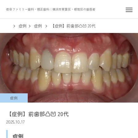
荏田ファミリー歯科・矯正歯科｜横浜市青葉区・都筑区の歯医者
症例
症例
【症例】前歯部凸凹 20代
症例
【症例】前歯部凸凹 20代
2025.10.17
症例