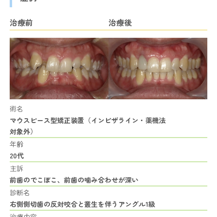
治療前
治療後
術名
マウスピース型矯正装置（インビザライン・薬機法
対象外）
年齢
20代
主訴
前歯のでこぼこ、前歯の噛み合わせが深い
診断名
右側側切歯の反対咬合と叢生を伴うアングル1級
治療内容