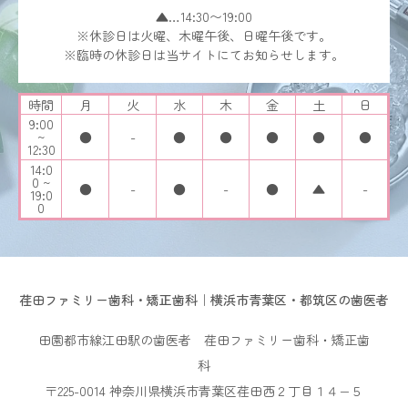
▲…14:30〜19:00
※休診日は火曜、木曜午後、日曜午後です。
※臨時の休診日は当サイトにてお知らせします。
時間
月
火
水
木
金
土
日
9:00
~
●
-
●
●
●
●
●
12:30
14:0
0 ~
●
-
●
-
●
▲
-
19:0
0
荏田ファミリー歯科・矯正歯科｜横浜市青葉区・都筑区の歯医者
田園都市線江田駅の歯医者 荏田ファミリー歯科・矯正歯
科
〒225-0014 神奈川県横浜市青葉区荏田西２丁目１４−５